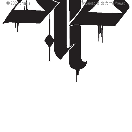
© 2026 ohmnia
Vytvořeno na platformě
Mioweb